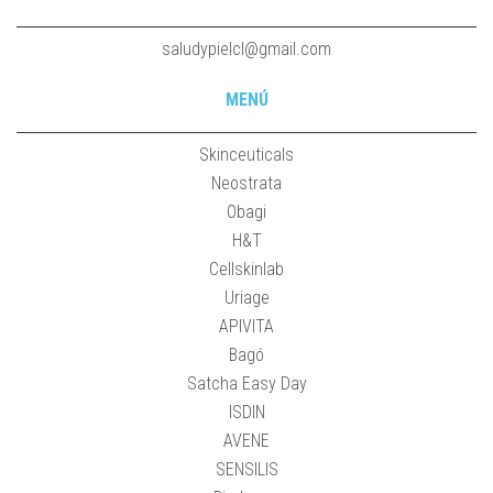
saludypielcl@gmail.com
MENÚ
Skinceuticals
Neostrata
Obagi
H&T
Cellskinlab
Uriage
APIVITA
Bagó
Satcha Easy Day
ISDIN
AVENE
SENSILIS