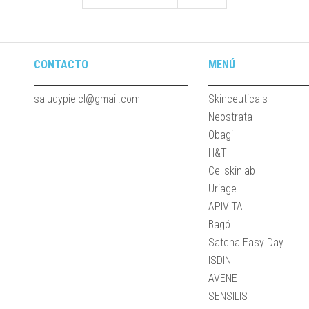
CONTACTO
MENÚ
saludypielcl@gmail.com
Skinceuticals
Neostrata
Obagi
H&T
Cellskinlab
Uriage
APIVITA
Bagó
Satcha Easy Day
ISDIN
AVENE
SENSILIS