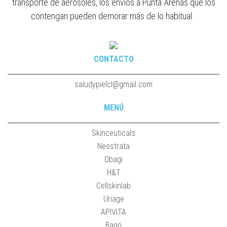
transporte de aerosoles, los envíos a Punta Arenas que los
contengan pueden demorar más de lo habitual.
CONTACTO
saludypielcl@gmail.com
MENÚ
Skinceuticals
Neostrata
Obagi
H&T
Cellskinlab
Uriage
APIVITA
Bagó