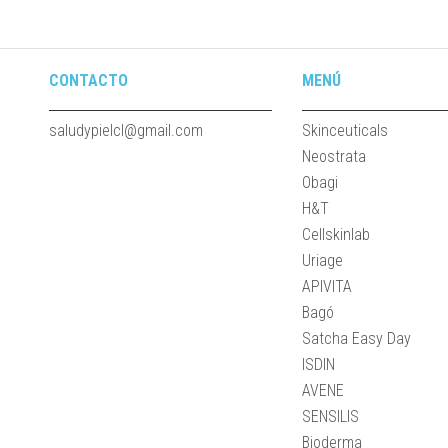
CONTACTO
MENÚ
saludypielcl@gmail.com
Skinceuticals
Neostrata
Obagi
H&T
Cellskinlab
Uriage
APIVITA
Bagó
Satcha Easy Day
ISDIN
AVENE
SENSILIS
Bioderma