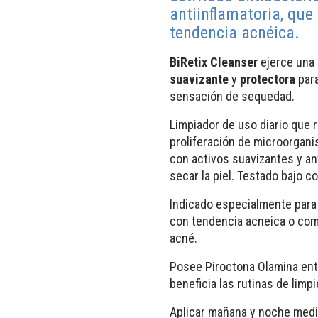
antiinflamatoria, que
tendencia acnéica.
BiRetix Cleanser
ejerce una
suavizante
y
protectora
para
sensación de sequedad.
Limpiador de uso diario que 
proliferación de microorgan
con activos suavizantes y an
secar la piel. Testado bajo c
Indicado especialmente para l
con tendencia acneica o com
acné.
Posee Piroctona Olamina ent
beneficia las rutinas de limp
Aplicar mañana y noche media