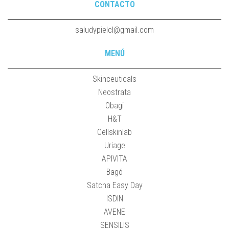
CONTACTO
saludypielcl@gmail.com
MENÚ
Skinceuticals
Neostrata
Obagi
H&T
Cellskinlab
Uriage
APIVITA
Bagó
Satcha Easy Day
ISDIN
AVENE
SENSILIS