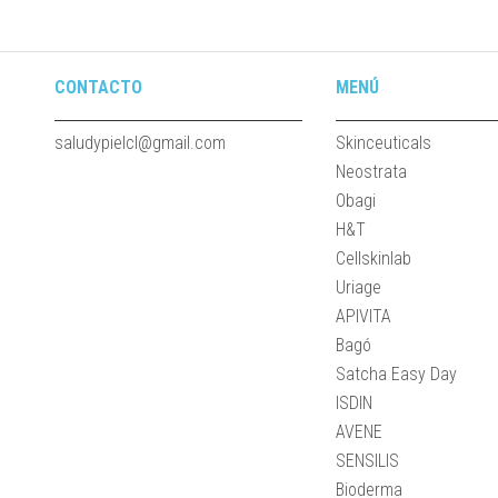
CONTACTO
MENÚ
saludypielcl@gmail.com
Skinceuticals
Neostrata
Obagi
H&T
Cellskinlab
Uriage
APIVITA
Bagó
Satcha Easy Day
ISDIN
AVENE
SENSILIS
Bioderma