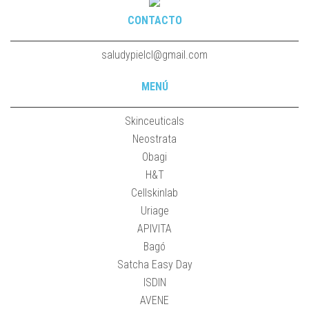
CONTACTO
saludypielcl@gmail.com
MENÚ
Skinceuticals
Neostrata
Obagi
H&T
Cellskinlab
Uriage
APIVITA
Bagó
Satcha Easy Day
ISDIN
AVENE