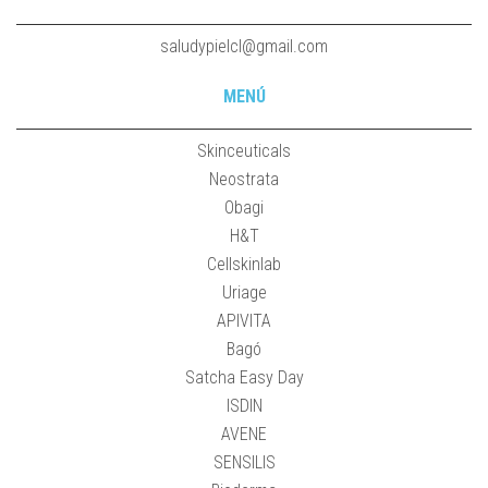
saludypielcl@gmail.com
MENÚ
Skinceuticals
Neostrata
Obagi
H&T
Cellskinlab
Uriage
APIVITA
Bagó
Satcha Easy Day
ISDIN
AVENE
SENSILIS