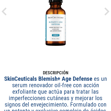
Previous
Ne
DESCRIPCIÓN
SkinCeuticals Blemish+ Age Defense
es un
serum renovador oil-free con acción
exfoliante que actúa para tratar las
imperfecciones cutáneas y mejorar los
signos del envejecimiento. Formulado con
un potente y exclusivo complejo de ácidos,