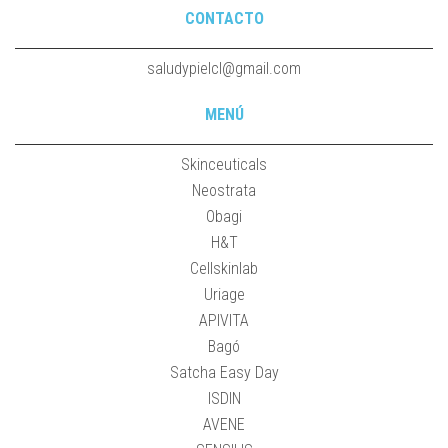
CONTACTO
saludypielcl@gmail.com
MENÚ
Skinceuticals
Neostrata
Obagi
H&T
Cellskinlab
Uriage
APIVITA
Bagó
Satcha Easy Day
ISDIN
AVENE