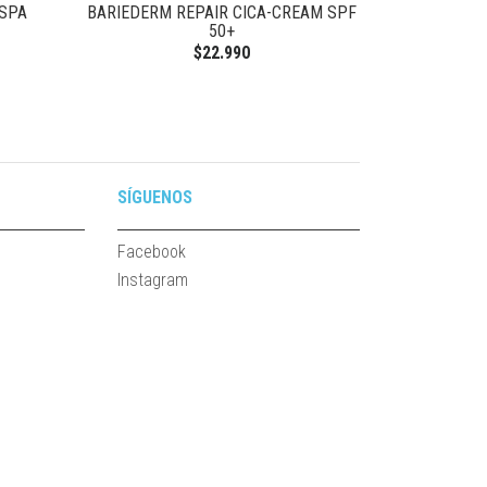
ASPA
BARIEDERM REPAIR CICA-CREAM SPF
SHAMPOO D
50+
$22.990
SÍGUENOS
Facebook
Instagram