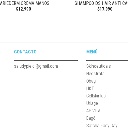
ARIEDERM CREMA MANOS
SHAMPOO DS HAIR ANTI C
$12.990
$17.990
CONTACTO
MENÚ
saludypielcl@gmail.com
Skinceuticals
Neostrata
Obagi
H&T
Cellskinlab
Uriage
APIVITA
Bagó
Satcha Easy Day