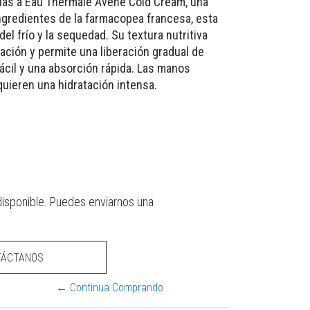
cias a Eau Thermale Avène Cold Cream, una
ngredientes de la farmacopea francesa, esta
del frío y la sequedad. Su textura nutritiva
ación y permite una liberación gradual de
fácil y una absorción rápida. Las manos
dquieren una hidratación intensa.
disponible. Puedes enviarnos una
TÁCTANOS
← Continua Comprando