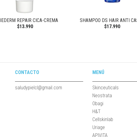
IEDERM REPAIR CICA-CREMA
SHAMPOO DS HAIR ANTI C
$13.990
$17.990
CONTACTO
MENÚ
saludypielcl@gmail.com
Skinceuticals
Neostrata
Obagi
H&T
Cellskinlab
Uriage
APIVITA