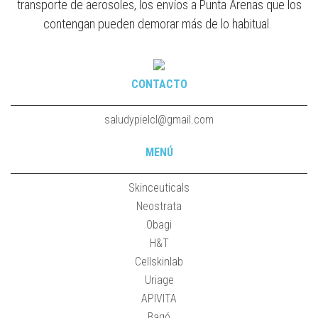
transporte de aerosoles, los envíos a Punta Arenas que los
contengan pueden demorar más de lo habitual.
CONTACTO
saludypielcl@gmail.com
MENÚ
Skinceuticals
Neostrata
Obagi
H&T
Cellskinlab
Uriage
APIVITA
Bagó