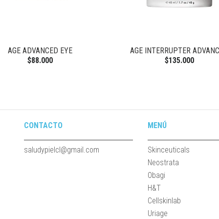
AGE ADVANCED EYE
AGE INTERRUPTER ADVAN
$88.000
$135.000
CONTACTO
MENÚ
saludypielcl@gmail.com
Skinceuticals
Neostrata
Obagi
H&T
Cellskinlab
Uriage