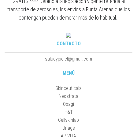
GRATIS.**** Debido a la legislación vigente referida al
transporte de aerosoles, los envíos a Punta Arenas que los
contengan pueden demorar más de lo habitual.
CONTACTO
saludypielcl@gmail.com
MENÚ
Skinceuticals
Neostrata
Obagi
H&T
Cellskinlab
Uriage
APIVITA