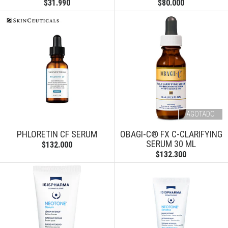
$31.990
$80.000
AGOTADO
PHLORETIN CF SERUM
OBAGI-C® FX C-CLARIFYING
SERUM 30 ML
$132.000
$132.300