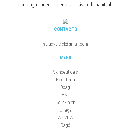
contengan pueden demorar más de lo habitual.
CONTACTO
saludypielcl@gmail.com
MENÚ
Skinceuticals
Neostrata
Obagi
H&T
Cellskinlab
Uriage
APIVITA
Bagó