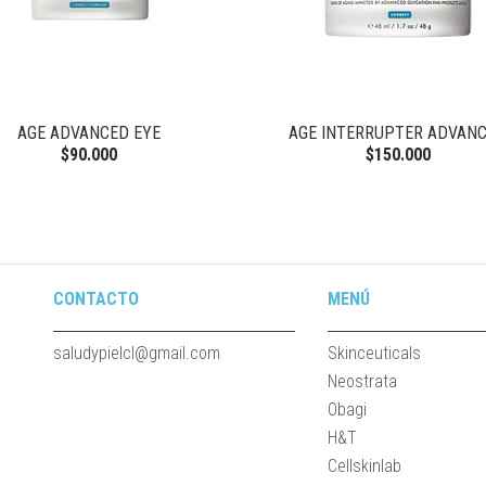
AGE ADVANCED EYE
AGE INTERRUPTER ADVAN
$90.000
$150.000
CONTACTO
MENÚ
saludypielcl@gmail.com
Skinceuticals
Neostrata
Obagi
H&T
Cellskinlab