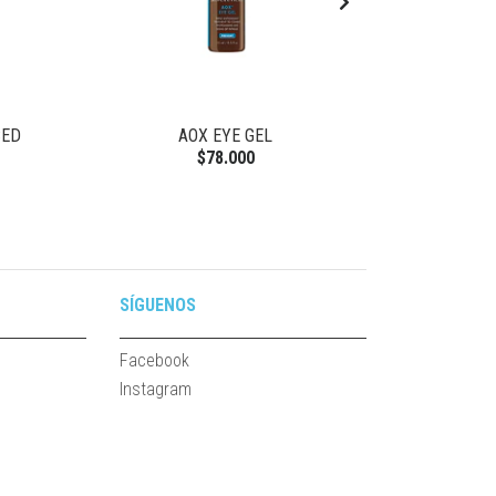
CED
AOX EYE GEL
BARIÉ
$78.000
SÍGUENOS
Facebook
Instagram