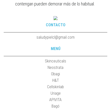
contengan pueden demorar más de lo habitual.
CONTACTO
saludypielcl@gmail.com
MENÚ
Skinceuticals
Neostrata
Obagi
H&T
Cellskinlab
Uriage
APIVITA
Bagó