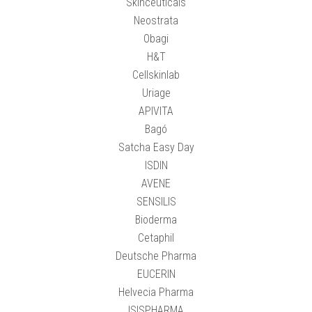
Skinceuticals
Neostrata
Obagi
H&T
Cellskinlab
Uriage
APIVITA
Bagó
Satcha Easy Day
ISDIN
AVENE
SENSILIS
Bioderma
Cetaphil
Deutsche Pharma
EUCERIN
Helvecia Pharma
ISISPHARMA