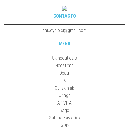
CONTACTO
saludypielcl@gmail.com
MENÚ
Skinceuticals
Neostrata
Obagi
H&T
Cellskinlab
Uriage
APIVITA
Bagó
Satcha Easy Day
ISDIN