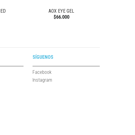
CED
AOX EYE GEL
BARIÉ
$66.000
SÍGUENOS
Facebook
Instagram