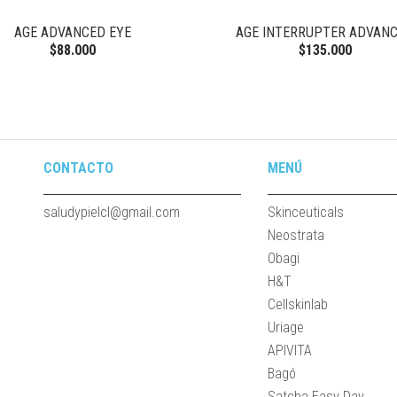
AGE ADVANCED EYE
AGE INTERRUPTER ADVAN
$88.000
$135.000
CONTACTO
MENÚ
saludypielcl@gmail.com
Skinceuticals
Neostrata
Obagi
H&T
Cellskinlab
Uriage
APIVITA
Bagó
Satcha Easy Day