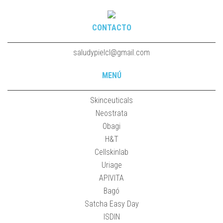
CONTACTO
saludypielcl@gmail.com
MENÚ
Skinceuticals
Neostrata
Obagi
H&T
Cellskinlab
Uriage
APIVITA
Bagó
Satcha Easy Day
ISDIN