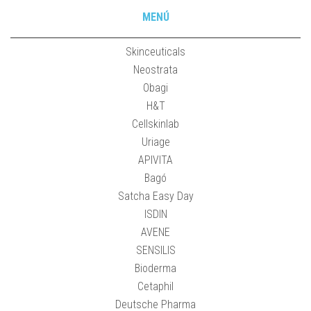
MENÚ
Skinceuticals
Neostrata
Obagi
H&T
Cellskinlab
Uriage
APIVITA
Bagó
Satcha Easy Day
ISDIN
AVENE
SENSILIS
Bioderma
Cetaphil
Deutsche Pharma