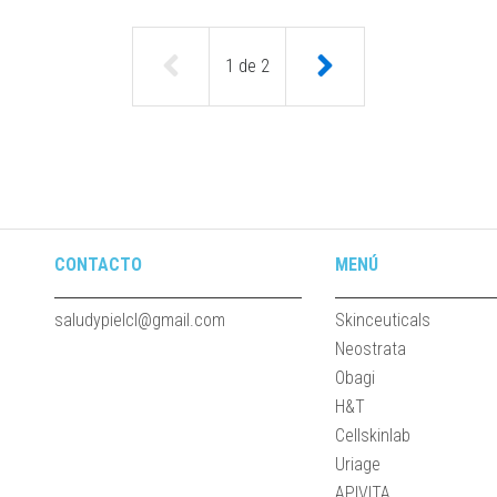
1
de
2
CONTACTO
MENÚ
saludypielcl@gmail.com
Skinceuticals
Neostrata
Obagi
H&T
Cellskinlab
Uriage
APIVITA