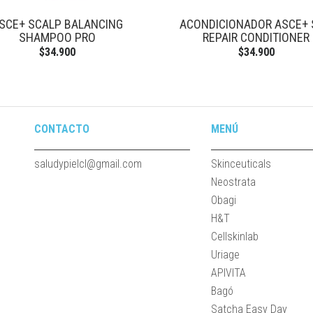
SCE+ SCALP BALANCING
ACONDICIONADOR ASCE+ 
SHAMPOO PRO
REPAIR CONDITIONER
$34.900
$34.900
CONTACTO
MENÚ
saludypielcl@gmail.com
Skinceuticals
Neostrata
Obagi
H&T
Cellskinlab
Uriage
APIVITA
Bagó
Satcha Easy Day