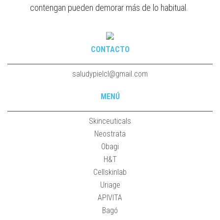
contengan pueden demorar más de lo habitual.
CONTACTO
saludypielcl@gmail.com
MENÚ
Skinceuticals
Neostrata
Obagi
H&T
Cellskinlab
Uriage
APIVITA
Bagó