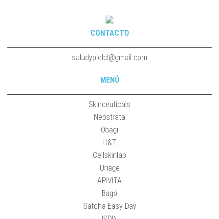
CONTACTO
saludypielcl@gmail.com
MENÚ
Skinceuticals
Neostrata
Obagi
H&T
Cellskinlab
Uriage
APIVITA
Bagó
Satcha Easy Day
ISDIN