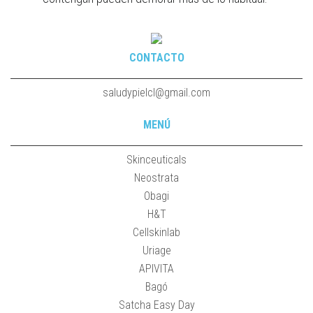
CONTACTO
saludypielcl@gmail.com
MENÚ
Skinceuticals
Neostrata
Obagi
H&T
Cellskinlab
Uriage
APIVITA
Bagó
Satcha Easy Day