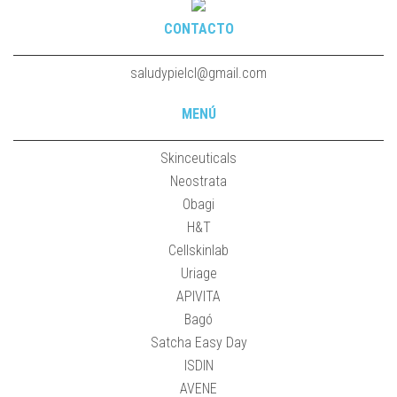
CONTACTO
saludypielcl@gmail.com
MENÚ
Skinceuticals
Neostrata
Obagi
H&T
Cellskinlab
Uriage
APIVITA
Bagó
Satcha Easy Day
ISDIN
AVENE