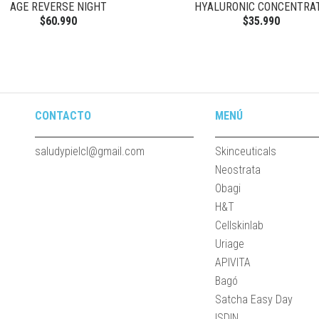
AGE REVERSE NIGHT
HYALURONIC CONCENTRA
$60.990
$35.990
CONTACTO
MENÚ
saludypielcl@gmail.com
Skinceuticals
Neostrata
Obagi
H&T
Cellskinlab
Uriage
APIVITA
Bagó
Satcha Easy Day
ISDIN