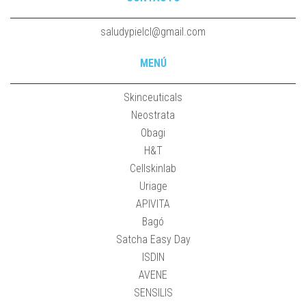
saludypielcl@gmail.com
MENÚ
Skinceuticals
Neostrata
Obagi
H&T
Cellskinlab
Uriage
APIVITA
Bagó
Satcha Easy Day
ISDIN
AVENE
SENSILIS