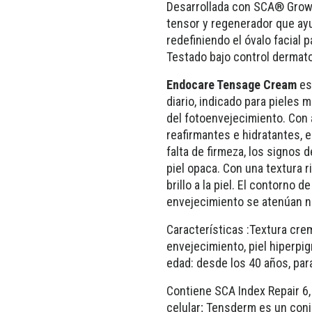
Desarrollada con SCA® Grow
tensor y regenerador que ayud
redefiniendo el óvalo facial p
Testado bajo control dermato
Endocare Tensage Cream
es
diario, indicado para pieles
del fotoenvejecimiento. Con 
reafirmantes e hidratantes, 
falta de firmeza, los signos 
piel opaca. Con una textura ri
brillo a la piel. El contorno d
envejecimiento se atenúan 
Características :Textura crem
envejecimiento, piel hiperpi
edad: desde los 40 años, para
Contiene SCA Index Repair 6, 
celular; Tensderm es un conj