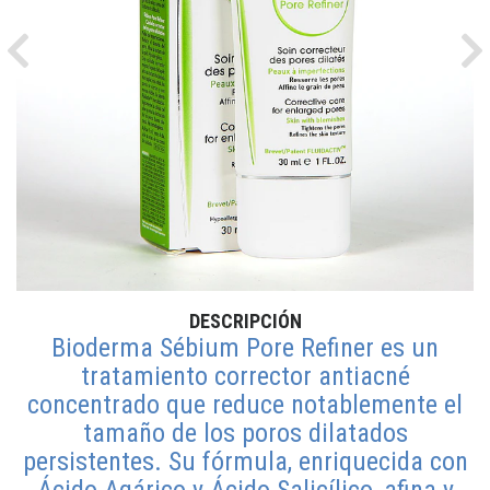
Previous
Ne
DESCRIPCIÓN
Bioderma Sébium Pore Refiner es un
tratamiento corrector antiacné
concentrado que reduce notablemente el
tamaño de los poros dilatados
persistentes. Su fórmula, enriquecida con
Ácido Agárico y Ácido Salicílico, afina y