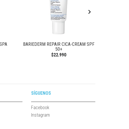
ASPA
BARIEDERM REPAIR CICA-CREAM SPF
SHAMPOO D
50+
$22.990
SÍGUENOS
Facebook
Instagram