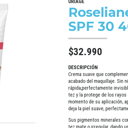
URIAGE
Roselia
SPF 30 4
$32.990
DESCRIPCIÓN
Crema suave que complement
acabado del maquillaje. Sin n
rápida,perfectamente invisibl
tez y la protege de los rayo
momento de su aplicación, a
deja la piel suave, perfectame
Sus pigmentos minerales corr
tez mate o irregular, dando u