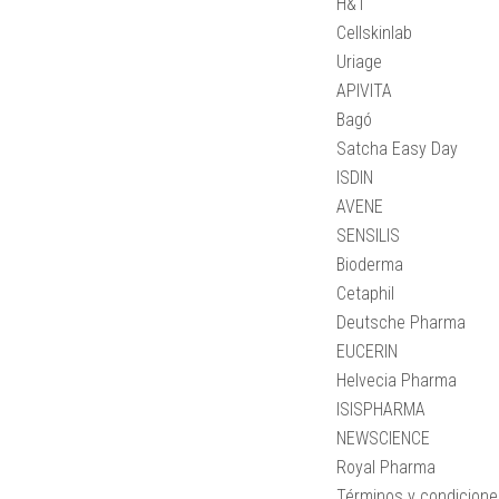
H&T
Cellskinlab
Uriage
APIVITA
Bagó
Satcha Easy Day
ISDIN
AVENE
SENSILIS
Bioderma
Cetaphil
Deutsche Pharma
EUCERIN
Helvecia Pharma
ISISPHARMA
NEWSCIENCE
Royal Pharma
Términos y condicion