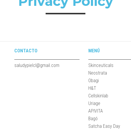
Privacy Policy
CONTACTO
MENÚ
saludypielcl@gmail.com
Skinceuticals
Neostrata
Obagi
H&T
Cellskinlab
Uriage
APIVITA
Bagó
Satcha Easy Day