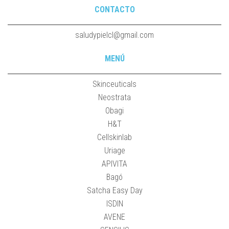
CONTACTO
saludypielcl@gmail.com
MENÚ
Skinceuticals
Neostrata
Obagi
H&T
Cellskinlab
Uriage
APIVITA
Bagó
Satcha Easy Day
ISDIN
AVENE