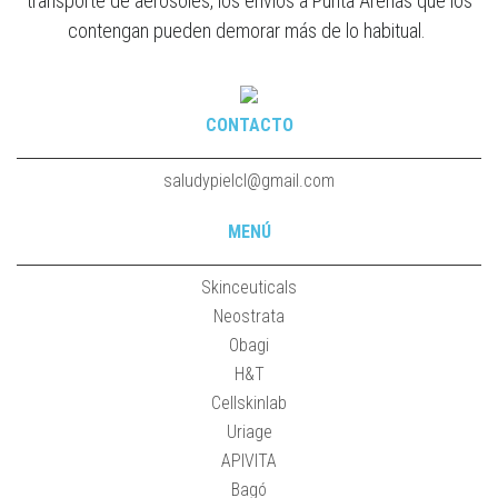
transporte de aerosoles, los envíos a Punta Arenas que los
contengan pueden demorar más de lo habitual.
CONTACTO
saludypielcl@gmail.com
MENÚ
Skinceuticals
Neostrata
Obagi
H&T
Cellskinlab
Uriage
APIVITA
Bagó