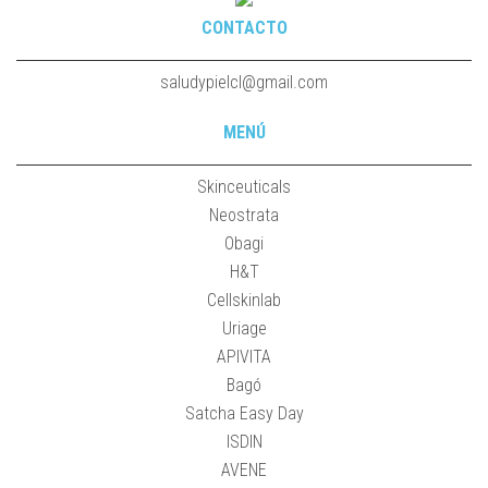
CONTACTO
saludypielcl@gmail.com
MENÚ
Skinceuticals
Neostrata
Obagi
H&T
Cellskinlab
Uriage
APIVITA
Bagó
Satcha Easy Day
ISDIN
AVENE