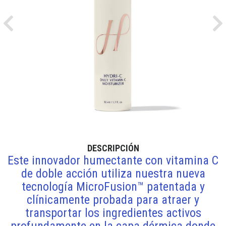
Previous
Ne
DESCRIPCIÓN
Este innovador humectante con vitamina C
de doble acción utiliza nuestra nueva
tecnología MicroFusion™ patentada y
clínicamente probada para atraer y
transportar los ingredientes activos
profundamente en la capa dérmica donde