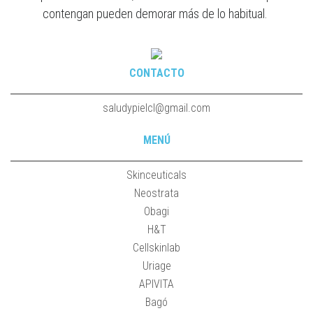
contengan pueden demorar más de lo habitual.
CONTACTO
saludypielcl@gmail.com
MENÚ
Skinceuticals
Neostrata
Obagi
H&T
Cellskinlab
Uriage
APIVITA
Bagó