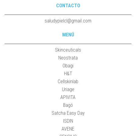
CONTACTO
saludypielcl@gmail.com
MENÚ
Skinceuticals
Neostrata
Obagi
H&T
Cellskinlab
Uriage
APIVITA
Bagó
Satcha Easy Day
ISDIN
AVENE