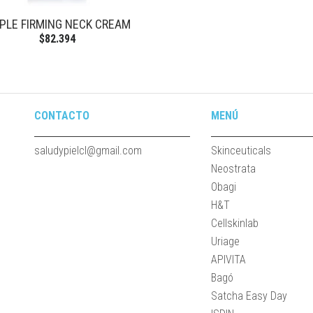
IPLE FIRMING NECK CREAM
$82.394
CONTACTO
MENÚ
saludypielcl@gmail.com
Skinceuticals
Neostrata
Obagi
H&T
Cellskinlab
Uriage
APIVITA
Bagó
Satcha Easy Day