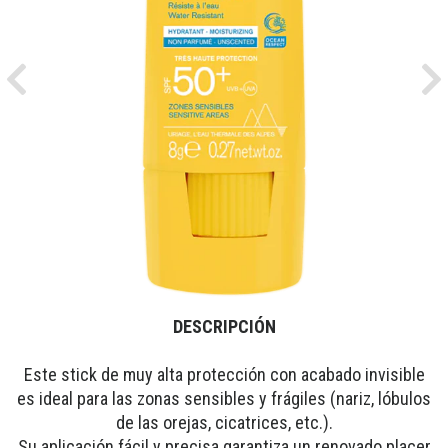
Previous
Ne
DESCRIPCIÓN
Este stick de muy alta protección con acabado invisible
es ideal para las zonas sensibles y frágiles (nariz, lóbulos
de las orejas, cicatrices, etc.).
Su aplicación fácil y precisa garantiza un renovado placer