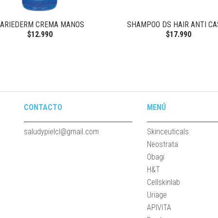
ARIEDERM CREMA MANOS
SHAMPOO DS HAIR ANTI C
$12.990
$17.990
CONTACTO
MENÚ
saludypielcl@gmail.com
Skinceuticals
Neostrata
Obagi
H&T
Cellskinlab
Uriage
APIVITA