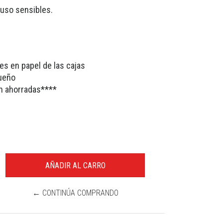
luso sensibles.
es en papel de las cajas
queño
ón ahorradas****
← CONTINÚA COMPRANDO