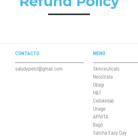
Refund Policy
CONTACTO
MENÚ
saludypielcl@gmail.com
Skinceuticals
Neostrata
Obagi
H&T
Cellskinlab
Uriage
APIVITA
Bagó
Satcha Easy Day